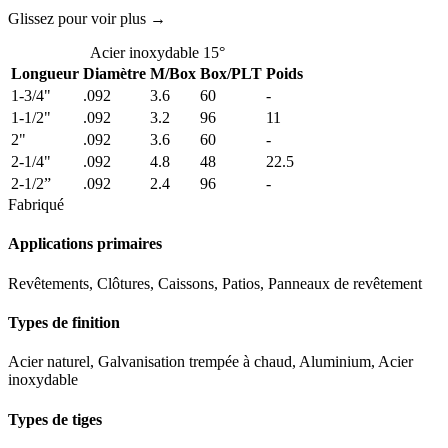
Glissez pour voir plus →
Acier inoxydable 15°
Longueur
Diamètre
M/Box
Box/PLT
Poids
1-3/4"
.092
3.6
60
-
1-1/2"
.092
3.2
96
11
2"
.092
3.6
60
-
2-1/4"
.092
4.8
48
22.5
2-1/2”
.092
2.4
96
-
Fabriqué
Applications primaires
Revêtements, Clôtures, Caissons, Patios, Panneaux de revêtement
Types de finition
Acier naturel, Galvanisation trempée à chaud, Aluminium, Acier
inoxydable
Types de tiges