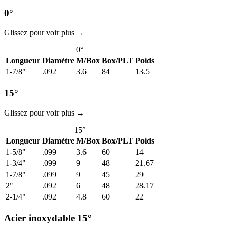
0°
Glissez pour voir plus →
0°
Longueur
Diamètre
M/Box
Box/PLT
Poids
1-7/8"
.092
3.6
84
13.5
15°
Glissez pour voir plus →
15°
Longueur
Diamètre
M/Box
Box/PLT
Poids
1-5/8"
.099
3.6
60
14
1-3/4"
.099
9
48
21.67
1-7/8"
.099
9
45
29
2"
.092
6
48
28.17
2-1/4"
.092
4.8
60
22
Acier inoxydable 15°