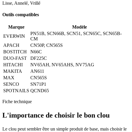
Lisse, Annelé, Vrillé
Outils compatibles
Marque
Modèle
PN51B, SCN66B, SCN51, SCN65C, SCN65B-
EVERWIN
CM
APACH
CN50P, CN565S
BOSTITCH
N66C
DUO-FAST
DF225C
HITACHI
NV65AH, NV65AHS, NV75AG
MAKITA
AN611
MAX
CN565S
SENCO
SN71P1
SPOTNAILS
QCND65
Fiche technique
L'importance de
choisir le bon clou
Le clou peut sembler être un simple produit de base, mais choisir le